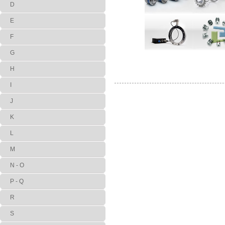
D
E
F
G
H
I
J
K
L
M
N - O
P - Q
R
S